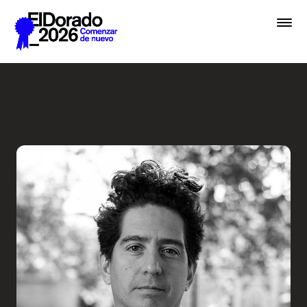
Saltar al contenido principal
Radio Ambulante: ¿A qué su
Premios
Festival
Academias
Archivo
Inscribir