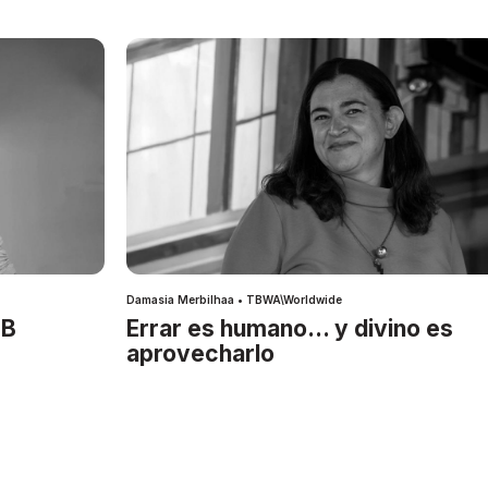
Damasia Merbilhaa • TBWA\Worldwide
IB
Errar es humano… y divino es
aprovecharlo