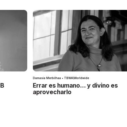
Damasia Merbilhaa • TBWA\Worldwide
IB
Errar es humano… y divino es
aprovecharlo