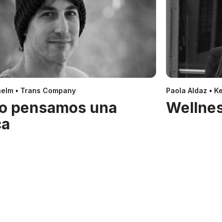
helm • Trans Company
Paola Aldaz • Ke
o pensamos una
Wellnes
ca