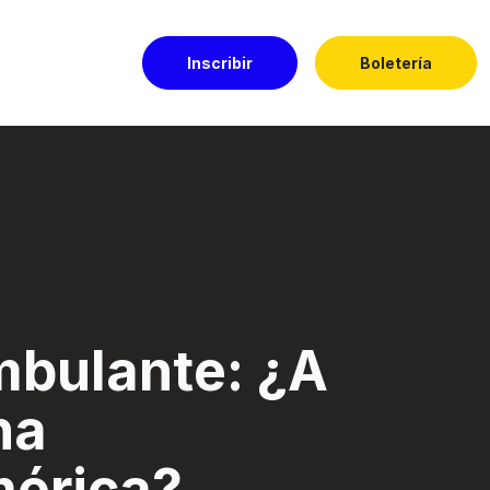
Inscribir
Boletería
oamérica? - Festi
mbulante: ¿A
na
mérica?