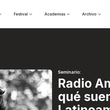
Festival
Academias
Archivo
¿A qué suena Latin
Seminario:
Radio A
qué sue
Latinoa