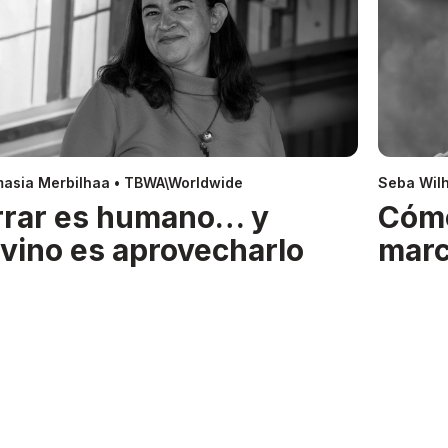
asia Merbilhaa • TBWA\Worldwide
Seba Wil
rrar es humano… y
Cóm
ivino es aprovecharlo
mar