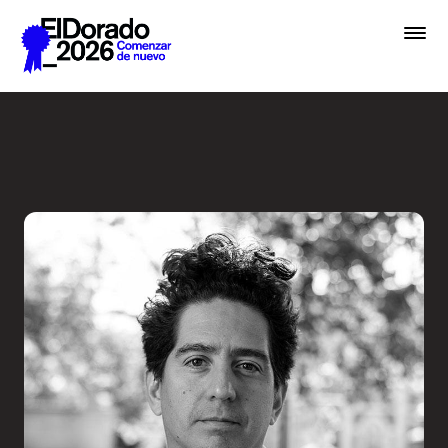
Saltar al contenido principal
Radio Ambulante: ¿A qué su
Premios
Festival
Academias
Archivo
Inscribir