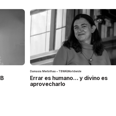
Damasia Merbilhaa • TBWA\Worldwide
IB
Errar es humano… y divino es
aprovecharlo