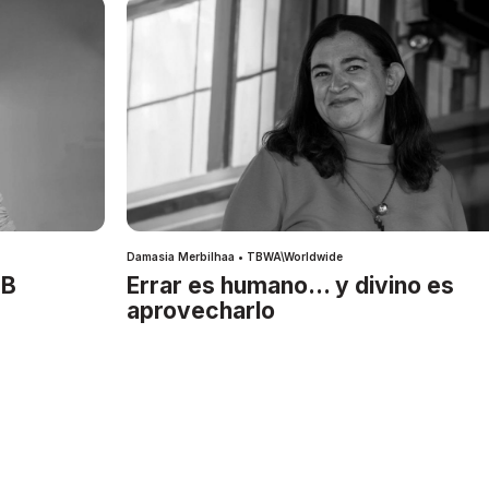
Damasia Merbilhaa • TBWA\Worldwide
IB
Errar es humano… y divino es
aprovecharlo