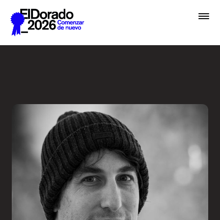
Saltar al contenido principal
Cómo pensamos una marca -
Premios
Festival
Academias
Archivo
Inscribir