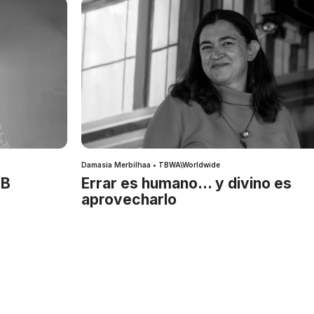
Damasia Merbilhaa • TBWA\Worldwide
IB
Errar es humano… y divino es
aprovecharlo