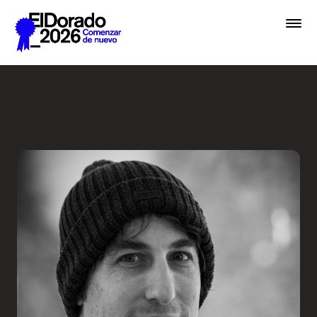
Saltar al contenido principal
Cómo pensamos una marca -
Premios
Festival
Academias
Archivo
Inscribir