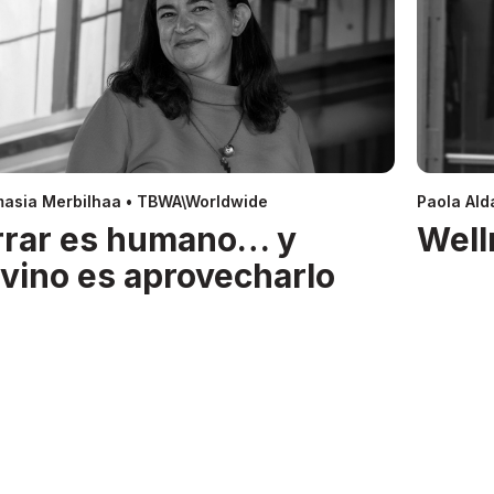
asia Merbilhaa • TBWA\Worldwide
Paola Alda
rrar es humano… y
Well
ivino es aprovecharlo