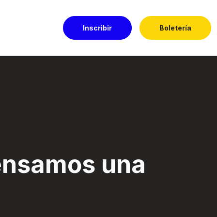
Inscribir
Boletería
l El Dorado
nsamos una