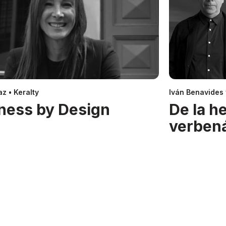
z • Keralty
Iván Benavides
ness by Design
De la h
verben