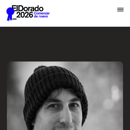
Saltar al contenido principal
Cómo pensamos una marca -
Premios
Festival
Academias
Archivo
Inscribir