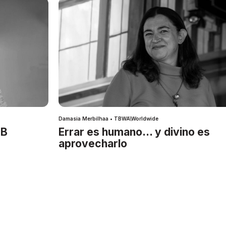
Damasia Merbilhaa • TBWA\Worldwide
IB
Errar es humano… y divino es
aprovecharlo