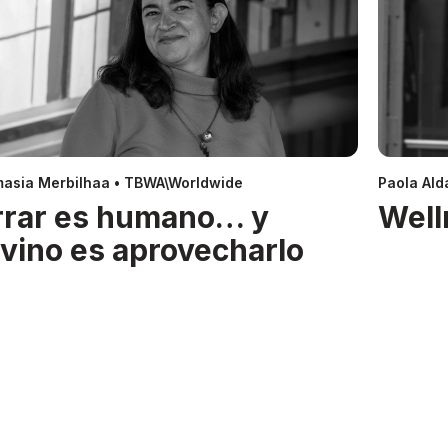
asia Merbilhaa • TBWA\Worldwide
Paola Alda
rrar es humano… y
Well
ivino es aprovecharlo