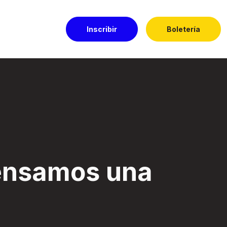
Inscribir
Boletería
l El Dorado
nsamos una