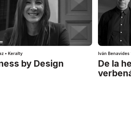
z • Keralty
Iván Benavides
ness by Design
De la h
verben