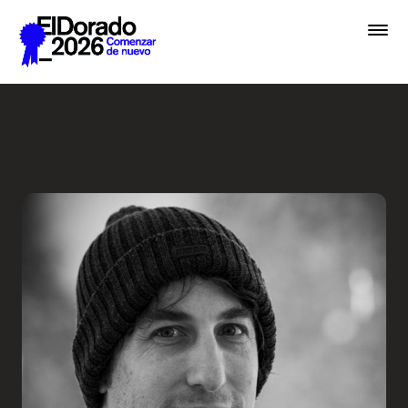
Saltar al contenido principal
Cómo pensamos una marca -
Premios
Festival
Academias
Archivo
Inscribir