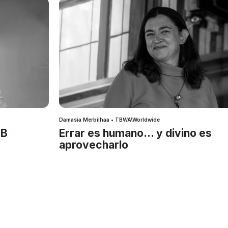
Damasia Merbilhaa • TBWA\Worldwide
IB
Errar es humano… y divino es
aprovecharlo