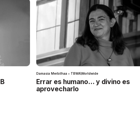
Damasia Merbilhaa • TBWA\Worldwide
IB
Errar es humano… y divino es
aprovecharlo