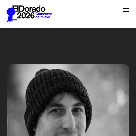
Saltar al contenido principal
Cómo pensamos una marca -
Premios
Festival
Academias
Archivo
Inscribir