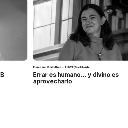
Damasia Merbilhaa • TBWA\Worldwide
IB
Errar es humano… y divino es
aprovecharlo