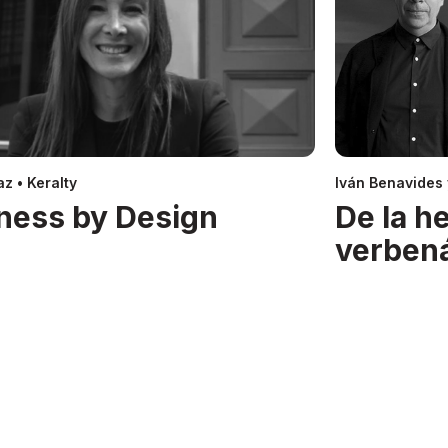
z • Keralty
Iván Benavides
ness by Design
De la h
verben