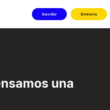
Inscribir
Boletería
l El Dorado
nsamos una