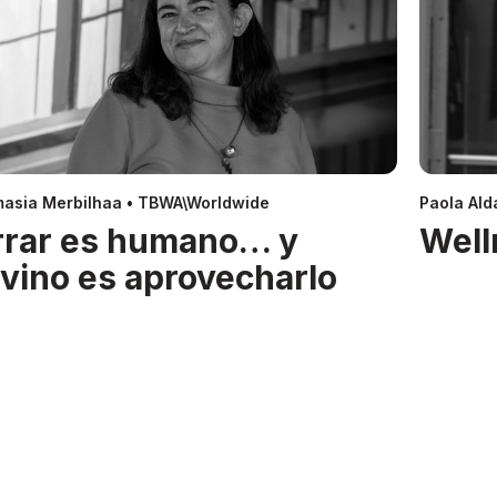
asia Merbilhaa • TBWA\Worldwide
Paola Alda
rrar es humano… y
Well
ivino es aprovecharlo