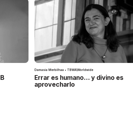
Damasia Merbilhaa • TBWA\Worldwide
IB
Errar es humano… y divino es
aprovecharlo