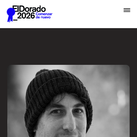
Saltar al contenido principal
Cómo pensamos una marca -
Premios
Festival
Academias
Archivo
Inscribir