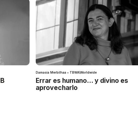
Damasia Merbilhaa • TBWA\Worldwide
IB
Errar es humano… y divino es
aprovecharlo