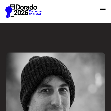
Saltar al contenido principal
Cómo pensamos una marca -
Premios
Festival
Academias
Archivo
Inscribir