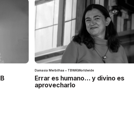
Damasia Merbilhaa • TBWA\Worldwide
IB
Errar es humano… y divino es
aprovecharlo