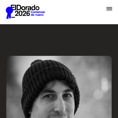
Saltar al contenido principal
Cómo pensamos una marca -
Premios
Festival
Academias
Archivo
Inscribir