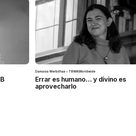
Damasia Merbilhaa • TBWA\Worldwide
IB
Errar es humano… y divino es
aprovecharlo