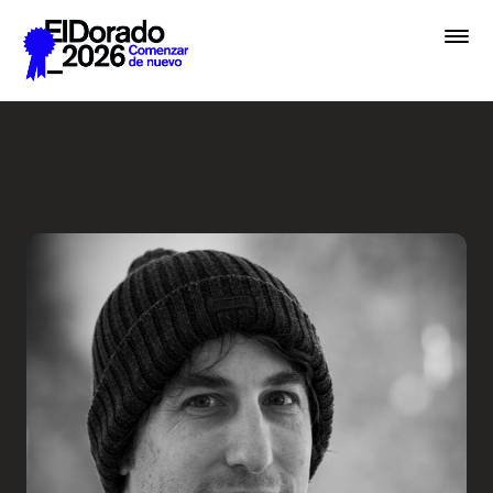
Saltar al contenido principal
Cómo pensamos una marca -
Premios
Festival
Academias
Archivo
Inscribir