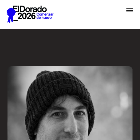
Saltar al contenido principal
Cómo pensamos una marca -
Premios
Festival
Academias
Archivo
Inscribir