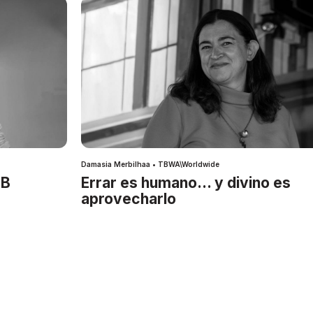
Damasia Merbilhaa • TBWA\Worldwide
IB
Errar es humano… y divino es
aprovecharlo