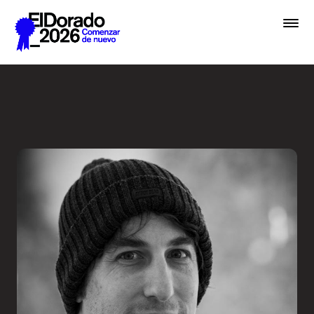
Saltar al contenido principal
Cómo pensamos una marca -
Premios
Festival
Academias
Archivo
Inscribir