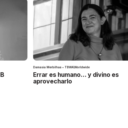
Damasia Merbilhaa • TBWA\Worldwide
IB
Errar es humano… y divino es
aprovecharlo