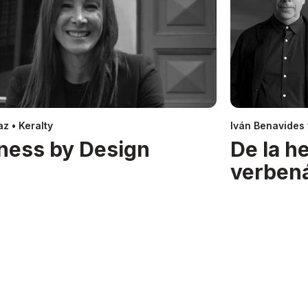
z • Keralty
Iván Benavides
ness by Design
De la h
verben