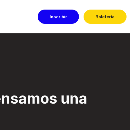
Inscribir
Boletería
l El Dorado
nsamos una