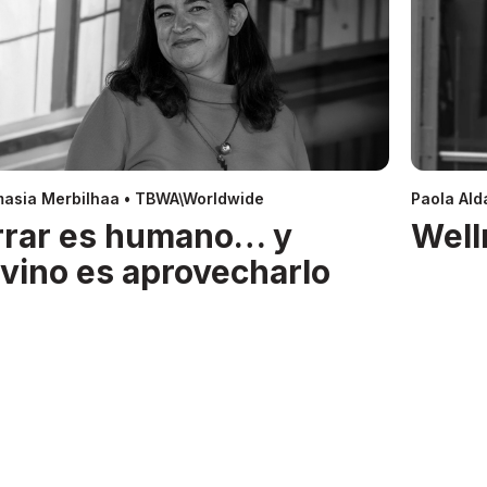
asia Merbilhaa • TBWA\Worldwide
Paola Alda
rrar es humano… y
Well
ivino es aprovecharlo