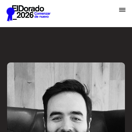
Saltar al contenido principal
Creative Commerce: El arte 
Premios
Festival
Academias
Archivo
Inscribir