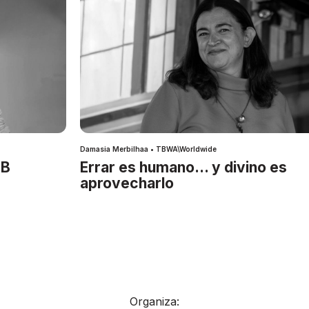
Damasia Merbilhaa • TBWA\Worldwide
IB
Errar es humano… y divino es
aprovecharlo
Organiza: