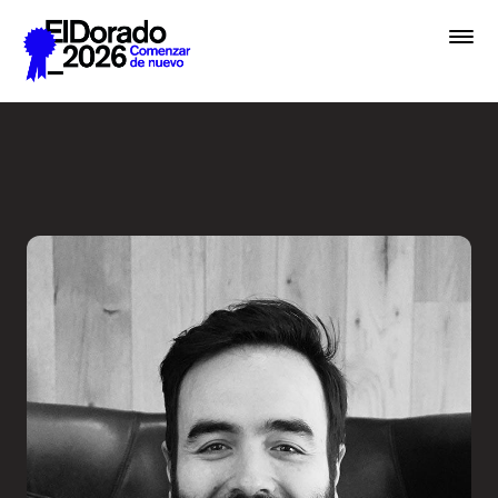
Saltar al contenido principal
Creative Commerce: El arte 
Premios
Festival
Academias
Archivo
Inscribir