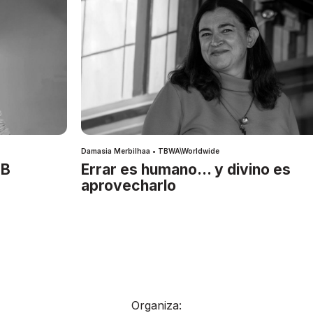
Damasia Merbilhaa • TBWA\Worldwide
IB
Errar es humano… y divino es
aprovecharlo
Organiza: