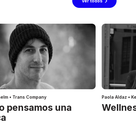
Ver todos
helm • Trans Company
Paola Aldaz • Ke
o pensamos una
Wellnes
ca