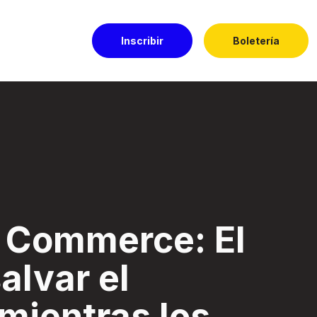
Inscribir
Boletería
 el negocio mientr
e Commerce: El
alvar el
mientras los