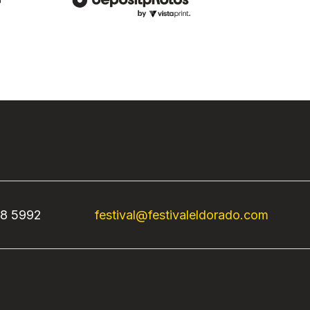
68 5992
festival@festivaleldorado.com