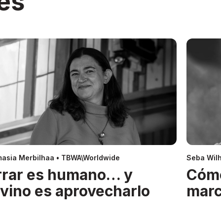
es
asia Merbilhaa • TBWA\Worldwide
Seba Wil
rrar es humano… y
Cóm
ivino es aprovecharlo
mar