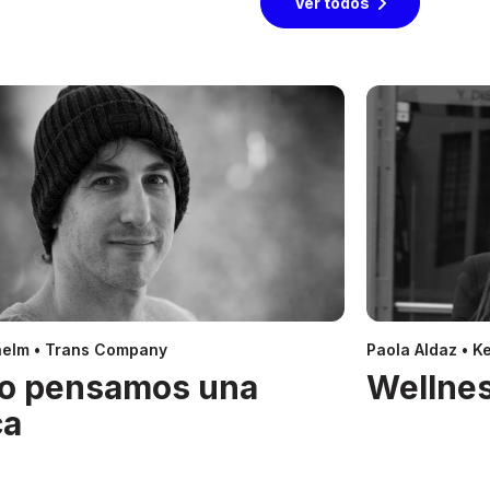
Ver todos
helm • Trans Company
Paola Aldaz • Ke
o pensamos una
Wellnes
ca