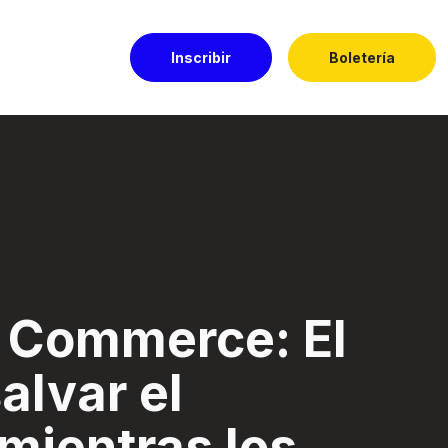
Inscribir
Boletería
 el negocio mientr
e Commerce: El
alvar el
mientras los