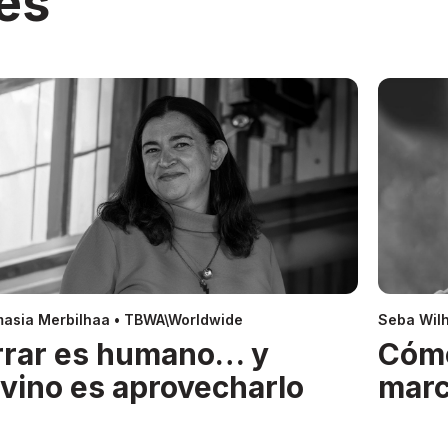
es
asia Merbilhaa • TBWA\Worldwide
Seba Wil
rrar es humano… y
Cóm
ivino es aprovecharlo
mar