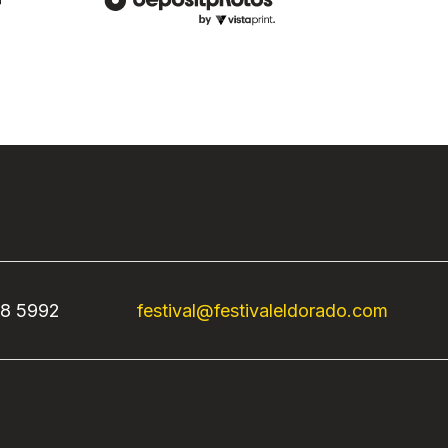
68 5992
festival@festivaleldorado.com