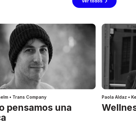
Ver todos
helm • Trans Company
Paola Aldaz • Ke
o pensamos una
Wellnes
ca