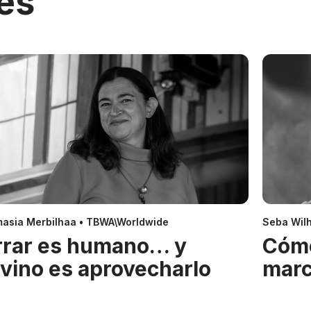
es
asia Merbilhaa • TBWA\Worldwide
Seba Wil
rrar es humano… y
Cóm
ivino es aprovecharlo
mar