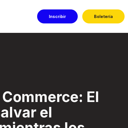
Inscribir
Boletería
 el negocio mientr
e Commerce: El
alvar el
mientras los