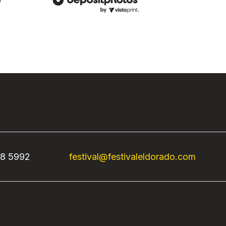
68 5992
festival@festivaleldorado.com