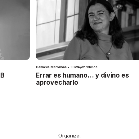
Damasia Merbilhaa • TBWA\Worldwide
IB
Errar es humano… y divino es
aprovecharlo
Organiza: