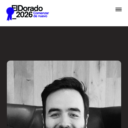
Saltar al contenido principal
Creative Commerce: El arte 
Premios
Festival
Academias
Archivo
Inscribir