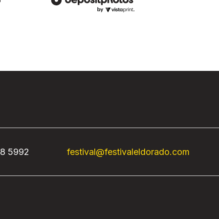
68 5992
festival@festivaleldorado.com