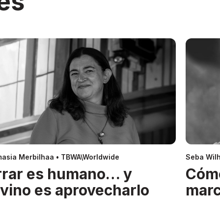
es
asia Merbilhaa • TBWA\Worldwide
Seba Wil
rrar es humano… y
Cóm
ivino es aprovecharlo
mar