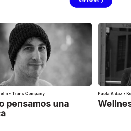
Ver todos
helm • Trans Company
Paola Aldaz • Ke
o pensamos una
Wellnes
ca