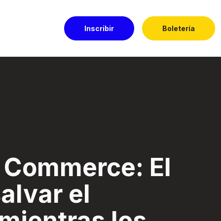
Inscribir
Boletería
 el negocio mientr
e Commerce: El
alvar el
mientras los