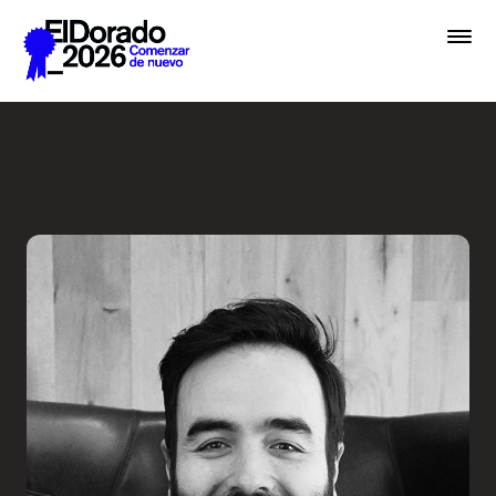
Saltar al contenido principal
Creative Commerce: El arte 
Premios
Festival
Academias
Archivo
Inscribir