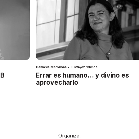
Damasia Merbilhaa • TBWA\Worldwide
IB
Errar es humano… y divino es
aprovecharlo
Organiza: