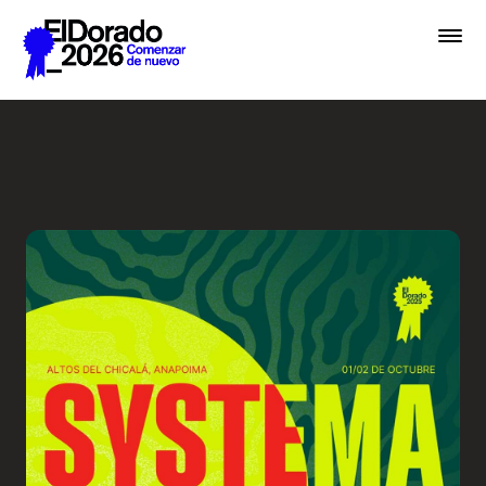
Saltar al contenido principal
Systema Solar - Festival El
Premios
Festival
Academias
Archivo
Inscribir