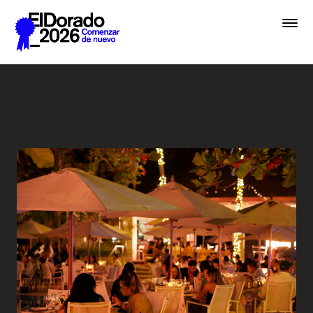
Skip to Main Content
Cena - Festival El Dorado
Premios
Festival
Academias
Archivo
Inscribir