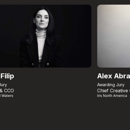
Filip
Alex Abr
Jury
Awarding Jury
 & CCO
Chief Creative 
l Waters
Iris North America