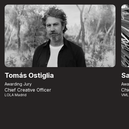
Tomás Ostiglia
Sa
Awarding Jury
Awa
Chief Creative Officer
Chi
LOLA Madrid
VML