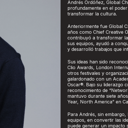
Andrés Ordóñez, Global Chi
profundamente en el poder d
transformar la cultura.
Anteriormente fue Global Ch
años como Chief Creative Of
contribuyó a transformar la
sus equipos, ayudó a conqu
y desarrolló trabajos que in
Sus ideas han sido recono
Clio Awards, London Intern
otros festivales y organiza
galardonado con un Academy
Oscar®. Bajo su liderazgo cr
reconocimiento de “Networ
mantuvo durante siete años 
Year, North America” en Ca
Para Andrés, sin embargo, 
equipos, en convertir las i
puede generar un impacto si