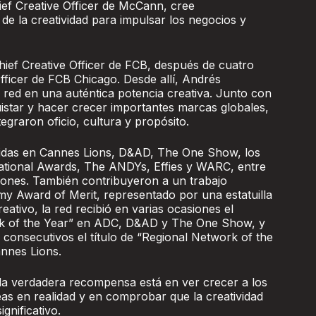
ef Creative Officer de McCann, cree
e la creatividad para impulsar los negocios y
ief Creative Officer de FCB, después de cuatro
ficer de FCB Chicago. Desde allí, Andrés
 red en una auténtica potencia creativa. Junto con
istar y hacer crecer importantes marcas globales,
tegraron oficio, cultura y propósito.
cidas en Cannes Lions, D&AD, The One Show, los
ational Awards, The ANDYs, Effies y WARC, entre
ciones. También contribuyeron a un trabajo
 Award of Merit, representado por una estatuilla
eativo, la red recibió en varias ocasiones el
k of the Year” en ADC, D&AD y The One Show, y
consecutivos el título de “Regional Network of the
nnes Lions.
la verdadera recompensa está en ver crecer a los
deas en realidad y en comprobar que la creatividad
gnificativo.